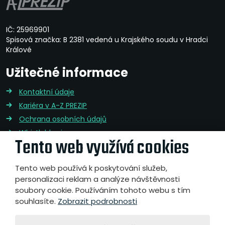
IČ: 25969901
Spisová značka: B 2381 vedená u Krajského soudu v Hradci
Králové
Užitečné informace
Kontaktní údaje
Kariéra v A-Z PREZIP
Ochrana osobních údajů
Whistleblowing
Tento web využívá cookies
Integrovaná politika QMS,EMS,BOZP
Nakládání s druhotnými surovinami
Tento web používá k poskytování služeb,
personalizaci reklam a analýze návštěvnosti
soubory cookie. Používáním tohoto webu s tím
souhlasíte.
Zobrazit podrobnosti
© 2026, A-Z PREZIP a.s
- všechna práva vyhrazena
Webové stránky vytvořila eBRÁNA s.r.o.