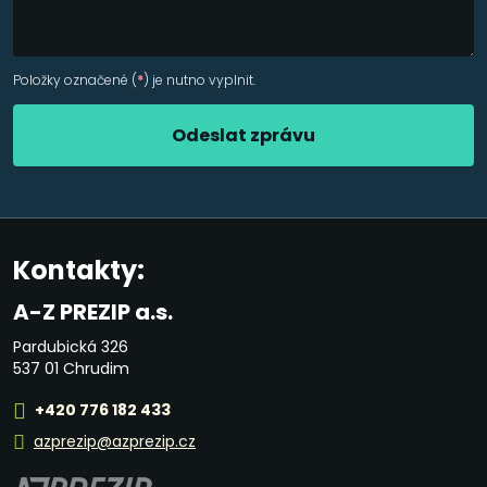
Položky označené (
*
) je nutno vyplnit.
Odeslat zprávu
Formulář
se
nepodařilo
Kontakty:
odeslat.
A-Z PREZIP a.s.
Pardubická 326
537 01 Chrudim
+420 776 182 433
azprezip@azprezip.cz