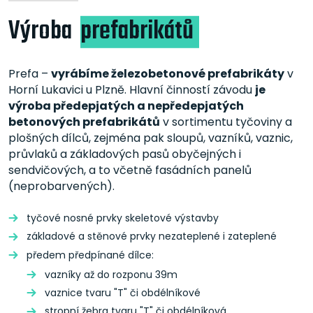
Výroba
prefabrikátů
Prefa –
vyrábíme železobetonové prefabrikáty
v
Horní Lukavici u Plzně. Hlavní činností závodu
je
výroba předepjatých a nepředepjatých
betonových prefabrikátů
v sortimentu tyčoviny a
plošných dílců, zejména pak sloupů, vazníků, vaznic,
průvlaků a základových pasů obyčejných i
sendvičových, a to včetně fasádních panelů
(neprobarvených).
tyčové nosné prvky skeletové výstavby
základové a stěnové prvky nezateplené i zateplené
předem předpínané dílce:
vazníky až do rozponu 39m
vaznice tvaru "T" či obdélníkové
stropní žebra tvaru "T" či obdélníková