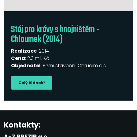
Stáj pro krávy s hnojništěm -
Chloumek (2014)
Realizace
: 2014
Cena
: 2,3 mil. Kč
Objednatel
: První stavební Chrudim a.s.
Celý článek
Kontakty:
A-Z PREZIP a.s.