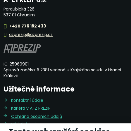
Pardubická 326
537 01 Chrudim
+420 776 182 433
azprezip@azprezip.cz
IČ: 25969901
Spisová značka: B 2381 vedená u Krajského soudu v Hradci
Králové
Užitečné informace
Kontaktní údaje
Kariéra v A-Z PREZIP
Ochrana osobních údajů
Whistleblowing