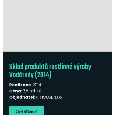
Sklad produktů rostlinné výroby
Voděrady (2014)
Realizace
: 2014
Cena
: 3,5 mil. Kč
Objednatel
: K-HOUSE s.r.o.
Celý článek