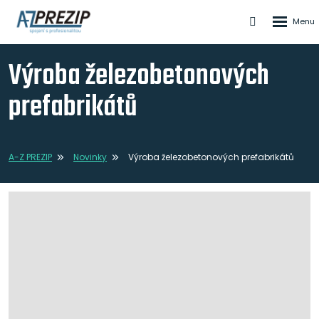
Rozbale
Vyhledáván
menu
Výroba železobetonových
prefabrikátů
A-Z PREZIP
Novinky
Výroba železobetonových prefabrikátů