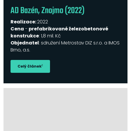
AD Bazén, Znojmo (2022)
Realizace:
2022
Cena
-
prefabrikované železobetonové
konstrukce
: 1,8 mil. Kč
Objednatel
: sdružení Metrostav DIZ s.r.o. a IMOS
Brno, a.s.
Celý článek