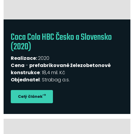
Coca Cola HBC Česko a Slovensko
(2020)
Realizace:
2020
Cena
-
prefabrikované železobetonové
konstrukce
: 18,4 mil. Kč
Objednatel
: Strabag a.s.
Celý článek