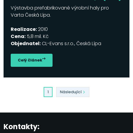
Výstavba prefabrikované výrobní haly pro
Varta Česká Lípa.
Realizace:
2010
Cena:
5,8 mil. Kč
Objednatel:
CL-Evans s.r.o., Česká Lípa
Celý článek
2
3
1
Následující
Kontakty: