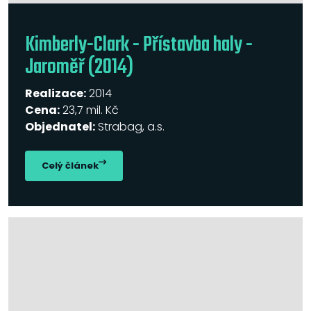
Kimberly-Clark - Přístavba haly -
Jaroměř (2014)
Realizace:
2014
Cena:
23,7 mil. Kč
Objednatel:
Strabag, a.s.
Celý článek