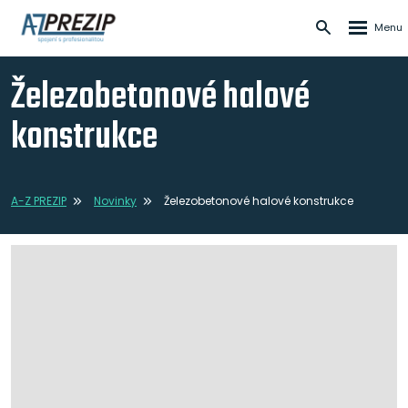
Rozbale
Vyhledává
menu
Železobetonové halové
konstrukce
A-Z PREZIP
Novinky
Železobetonové halové konstrukce