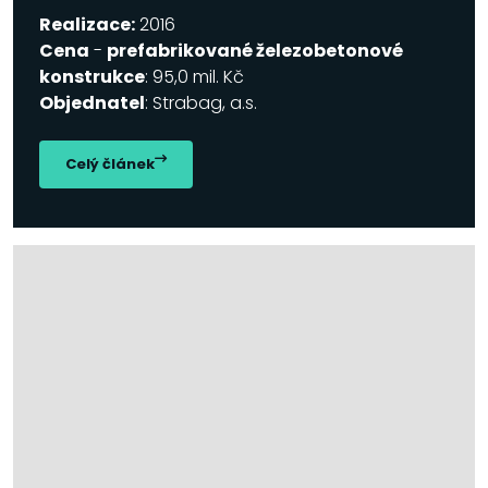
Realizace:
2016
Cena
-
prefabrikované železobetonové
konstrukce
: 95,0 mil. Kč
Objednatel
: Strabag, a.s.
Celý článek