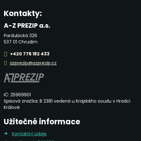
Kontakty:
A-Z PREZIP a.s.
Pardubická 326
537 01 Chrudim
+420 776 182 433
azprezip@azprezip.cz
IČ: 25969901
Spisová značka: B 2381 vedená u Krajského soudu v Hradci
Králové
Užitečné informace
Kontaktní údaje