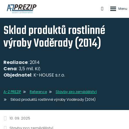
Rozbale
Vyhledáván
menu
Sklad produktů rostlinné
výroby Voděrady (2014)
Realizace
: 2014
Cena
: 3,5 mil. Kč
Objednatel
: K-HOUSE s.r.o.
A-Z PREZIP
Reference
Stavby pro zemědělství
Sklad produktů rostlinné výroby Voděrady (2014)
10. 09. 2025
Stavby pro zemědělství