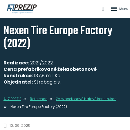
Rozbale
Vyhledáván
menu
Nexen Tire Europe Factory
(2022)
Realizace:
2021/2022
Cena prefabrikované železobetonové
konstrukce:
137,8 mil. Kč
Objednatel:
Strabag a.s.
A-Z PREZIP
Reference
Železobetonové halové konstrukce
Nexen Tire Europe Factory (2022)
10. 09. 2025