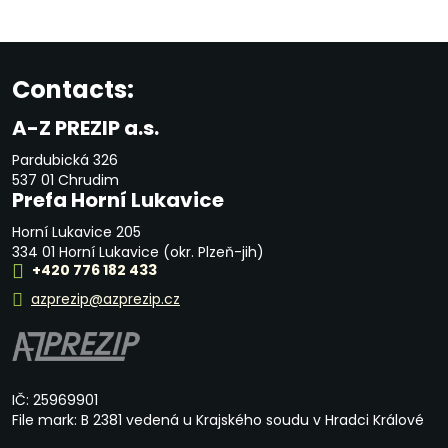
Contacts:
A-Z PREZIP a.s.
Pardubická 326
537 01 Chrudim
Prefa Horní Lukavice
Horní Lukavice 205
334 01 Horní Lukavice (okr. Plzeň-jih)
+420 776 182 433
azprezip@azprezip.cz
IČ: 25969901
File mark: B 2381 vedená u Krajského soudu v Hradci Králové