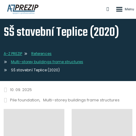
Rozbale
Vyhledáván
menu
SŠ stavební Teplice (2020)
A-Z PREZIP
References
Multi–storey buildings frame structures
SŠ stavební Teplice (2020)
10. 09. 2025
Pile foundation
Multi–storey buildings frame structures