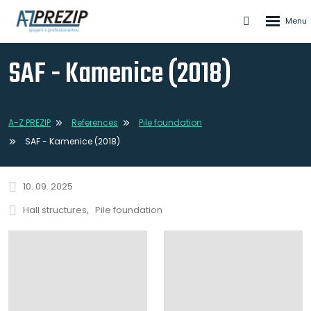
Rozbale
Vyhledáván
menu
SAF - Kamenice (2018)
A-Z PREZIP
References
Pile foundation
SAF - Kamenice (2018)
10. 09. 2025
Hall structures
Pile foundation