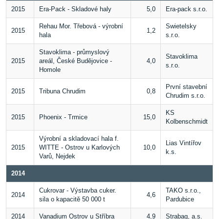
2015
Era-Pack - Skladové haly
5,0
Era-pack s.r.o.
Rehau Mor. Třebová - výrobní
Swietelsky
2015
1,2
hala
s.r.o.
Stavoklima - průmyslový
Stavoklima
2015
areál, České Budějovice -
4,0
s.r.o.
Homole
První stavební
2015
Tribuna Chrudim
0,8
Chrudim s.r.o.
KS
2015
Phoenix - Trmice
15,0
Kolbenschmidt
Výrobní a skladovací hala f.
Lias Vintířov
2015
WITTE - Ostrov u Karlových
10,0
k.s.
Varů, Nejdek
2014
Cukrovar - Výstavba cuker.
TAKO s.r.o.,
2014
4,6
sila o kapacitě 50 000 t
Pardubice
2014
Vanadium Ostrov u Stříbra
4,9
Strabag, a.s.