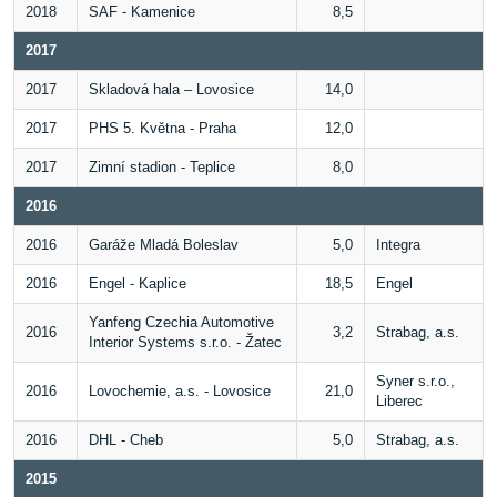
2018
SAF - Kamenice
8,5
2017
2017
Skladová hala – Lovosice
14,0
2017
PHS 5. Května - Praha
12,0
2017
Zimní stadion - Teplice
8,0
2016
2016
Garáže Mladá Boleslav
5,0
Integra
2016
Engel - Kaplice
18,5
Engel
Yanfeng Czechia Automotive
2016
3,2
Strabag, a.s.
Interior Systems s.r.o. - Žatec
Syner s.r.o.,
2016
Lovochemie, a.s. - Lovosice
21,0
Liberec
2016
DHL - Cheb
5,0
Strabag, a.s.
2015