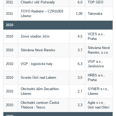
2011
Chladící věž Počerady
6,0
TOP GEO
TOYO Radiator – CZR11003
2011
1,09
Takenaka
Liberec
2010
VCES a.s.,
2010
Zimní stadion Jičín
4,5
Praha
Slévárna Nové
2010
Slévárna Nové Ransko
3,7
Ransko, s.r.o.
VGP a.s.,
2010
VGP - logistické haly
6,3
Jenišovice
HRBS a.s.,
2010
Sconto Ústí nad Labem
3,5
Praha
Obchodní dům Decathlon
SYNER s.r.o.,
2010
2,7
Liberec
Liberec
Obchodní centrum Česká
Agile s.r.o.,
2010
2,3
Třebová - Tesco
Ústí nad Orlicí