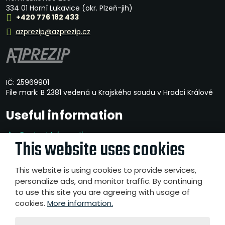
334 01 Horní Lukavice (okr. Plzeň-jih)
+420 776 182 433
azprezip@azprezip.cz
IČ: 25969901
File mark: B 2381 vedená u Krajského soudu v Hradci Králové
Useful information
Contact Information
This website uses cookies
Privacy Policy
Whistleblowing
This website is using cookies to provide services,
personalize ads, and monitor traffic. By continuing
to use this site you are agreeing with usage of
cookies.
More information.
© 2026, A-Z PREZIP a.s.
- All rights reserved
Website created by eBRÁNA s.r.o.