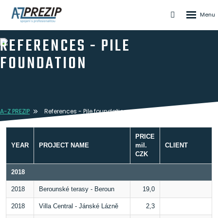
Rozbale
Vyhledáván
menu
REFERENCES - PILE
FOUNDATION
A-Z PREZIP
References - Pile foundation
PRICE
YEAR
PROJECT NAME
mil.
CLIENT
CZK
2018
2018
Berounské terasy - Beroun
19,0
2018
Villa Central - Jánské Lázně
2,3