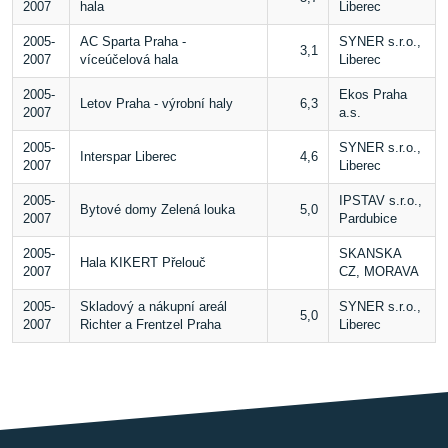
2007
hala
Liberec
2005-
AC Sparta Praha -
SYNER s.r.o.,
3,1
2007
víceúčelová hala
Liberec
2005-
Ekos Praha
Letov Praha - výrobní haly
6,3
2007
a.s.
2005-
SYNER s.r.o.,
Interspar Liberec
4,6
2007
Liberec
2005-
IPSTAV s.r.o.,
Bytové domy Zelená louka
5,0
2007
Pardubice
2005-
SKANSKA
Hala KIKERT Přelouč
2007
CZ, MORAVA
2005-
Skladový a nákupní areál
SYNER s.r.o.,
5,0
2007
Richter a Frentzel Praha
Liberec