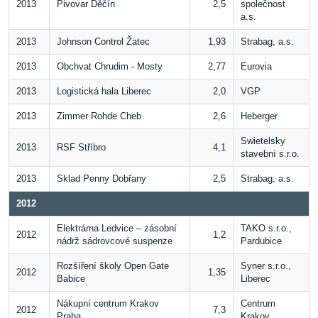
2013
Pivovar Děčín
2,5
společnost
a.s.
2013
Johnson Control Žatec
1,93
Strabag, a.s.
2013
Obchvat Chrudim - Mosty
2,77
Eurovia
2013
Logistická hala Liberec
2,0
VGP
2013
Zimmer Rohde Cheb
2,6
Heberger
Swietelsky
2013
RSF Stříbro
4,1
stavební s.r.o.
2013
Sklad Penny Dobřany
2,5
Strabag, a.s.
2012
Elektrárna Ledvice – zásobní
TAKO s.r.o.,
2012
1,2
nádrž sádrovcové suspenze
Pardubice
Rozšíření školy Open Gate
Syner s.r.o.,
2012
1,35
Babice
Liberec
Nákupní centrum Krakov
Centrum
2012
7,3
Praha
Krakov