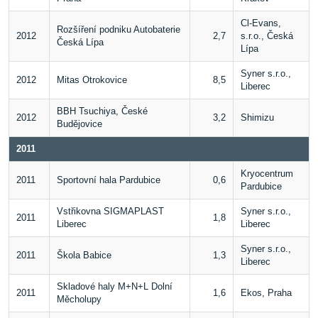
Cl-Evans,
Rozšíření podniku Autobaterie
2012
2,7
s.r.o., Česká
Česká Lípa
Lípa
Syner s.r.o.,
2012
Mitas Otrokovice
8,5
Liberec
BBH Tsuchiya, České
2012
3,2
Shimizu
Budějovice
2011
Kryocentrum
2011
Sportovní hala Pardubice
0,6
Pardubice
Vstřikovna SIGMAPLAST
Syner s.r.o.,
2011
1,8
Liberec
Liberec
Syner s.r.o.,
2011
Škola Babice
1,3
Liberec
Skladové haly M+N+L Dolní
2011
1,6
Ekos, Praha
Měcholupy