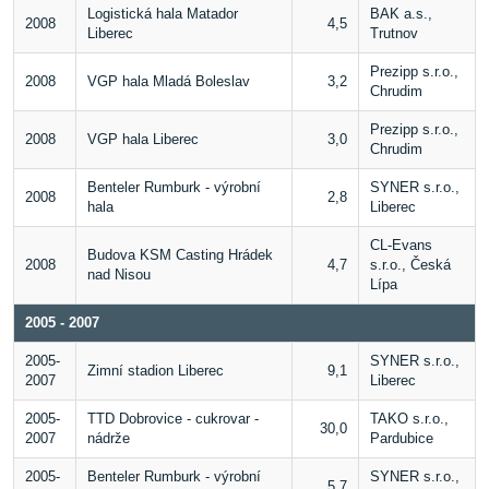
Logistická hala Matador
BAK a.s.,
2008
4,5
Liberec
Trutnov
Prezipp s.r.o.,
2008
VGP hala Mladá Boleslav
3,2
Chrudim
Prezipp s.r.o.,
2008
VGP hala Liberec
3,0
Chrudim
Benteler Rumburk - výrobní
SYNER s.r.o.,
2008
2,8
hala
Liberec
CL-Evans
Budova KSM Casting Hrádek
2008
4,7
s.r.o., Česká
nad Nisou
Lípa
2005 - 2007
2005-
SYNER s.r.o.,
Zimní stadion Liberec
9,1
2007
Liberec
2005-
TTD Dobrovice - cukrovar -
TAKO s.r.o.,
30,0
2007
nádrže
Pardubice
2005-
Benteler Rumburk - výrobní
SYNER s.r.o.,
5,7