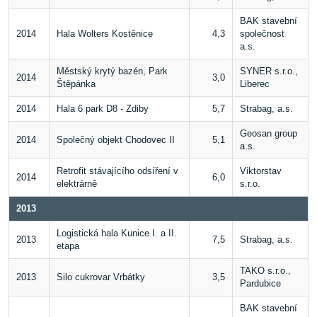
BAK stavební
2014
Hala Wolters Kostěnice
4,3
společnost
a.s.
Městský krytý bazén, Park
SYNER s.r.o.,
2014
3,0
Štěpánka
Liberec
2014
Hala 6 park D8 - Zdiby
5,7
Strabag, a.s.
Geosan group
2014
Společný objekt Chodovec II
5,1
a.s.
Retrofit stávajícího odsíření v
Viktorstav
2014
6,0
elektrárně
s.r.o.
2013
Logistická hala Kunice I. a II.
2013
7,5
Strabag, a.s.
etapa
TAKO s.r.o.,
2013
Silo cukrovar Vrbátky
3,5
Pardubice
BAK stavební