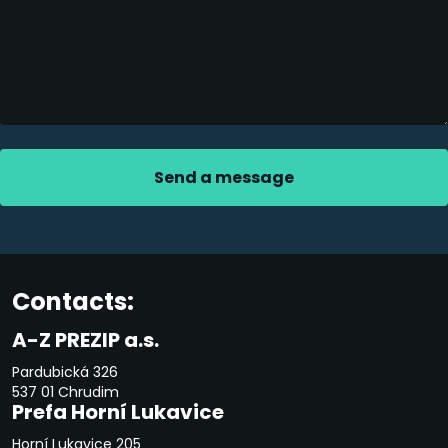
Send a message
The
form
could
Contacts:
not
A-Z PREZIP a.s.
be
Pardubická 326
sent
537 01 Chrudim
Prefa Horní Lukavice
Horní Lukavice 205