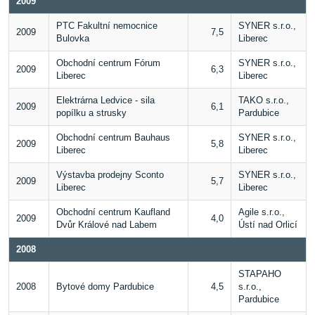
2009
PTC Fakultní nemocnice
SYNER s.r.o.,
2009
7,5
Bulovka
Liberec
Obchodní centrum Fórum
SYNER s.r.o.,
2009
6,3
Liberec
Liberec
Elektrárna Ledvice - sila
TAKO s.r.o.,
2009
6,1
popílku a strusky
Pardubice
Obchodní centrum Bauhaus
SYNER s.r.o.,
2009
5,8
Liberec
Liberec
Výstavba prodejny Sconto
SYNER s.r.o.,
2009
5,7
Liberec
Liberec
Obchodní centrum Kaufland
Agile s.r.o.,
2009
4,0
Dvůr Králové nad Labem
Ústí nad Orlicí
2008
STAPAHO
2008
Bytové domy Pardubice
4,5
s.r.o.,
Pardubice