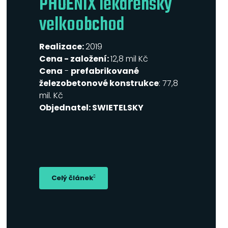
PHOENIX lékárenský
velkoobchod
Realizace:
2019
Cena - založení:
12,8 mil Kč
Cena
-
prefabrikované
železobetonové konstrukce
: 77,8
mil. Kč
Objednatel
: SWIETELSKY
Celý článek