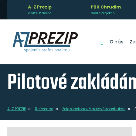
A-Z Prezip
PBK Chrudim
divize stavební
divize projekční
O nás
Za
Pilotové zakládán
A-Z PREZIP
Reference
Železobetonové halové konstrukce