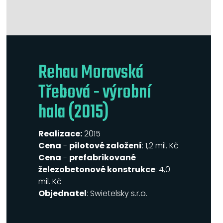
Rehau Moravská
Třebová - výrobní
hala (2015)
Realizace:
2015
Cena
-
pilotové založení
: 1,2 mil. Kč
Cena
-
prefabrikované
železobetonové konstrukce
: 4,0
mil. Kč
Objednatel
: Swietelsky s.r.o.