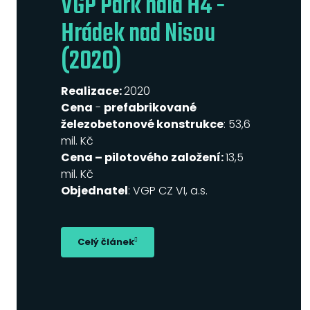
VGP Park hala H4 -
Hrádek nad Nisou
(2020)
Realizace:
2020
Cena
-
prefabrikované
železobetonové konstrukce
: 53,6
mil. Kč
Cena – pilotového založení:
13,5
mil. Kč
Objednatel
: VGP CZ VI, a.s.
Celý článek