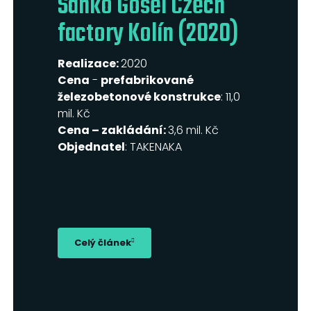
Sanko Gosei Czech
factory Kolín (2020)
Realizace:
2020
Cena
-
prefabrikované
železobetonové konstrukce
: 11,0
mil. Kč
Cena – zakládání:
3,6 mil. Kč
Objednatel
: TAKENAKA
Celý článek