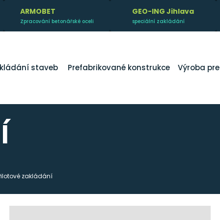
ARMOBET
GEO-ING Jihlava
Zpracování betonářské oceli
speciální zakládání
kládání staveb
Prefabrikované konstrukce
Výroba pre
í
Pilotové zakládání