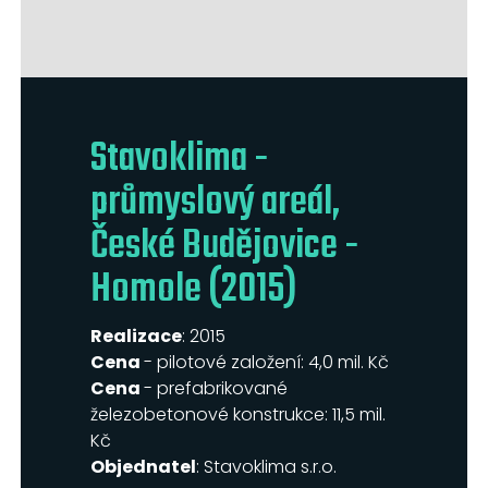
Stavoklima -
průmyslový areál,
České Budějovice -
Homole (2015)
Realizace
: 2015
Cena
- pilotové založení: 4,0 mil. Kč
Cena
- prefabrikované
železobetonové konstrukce: 11,5 mil.
Kč
Objednatel
: Stavoklima s.r.o.