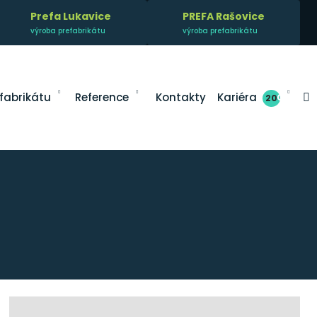
Prefa Lukavice
PREFA Rašovice
výroba prefabrikátu
výroba prefabrikátu
V
fabrikátu
Reference
Kontakty
Kariéra
20