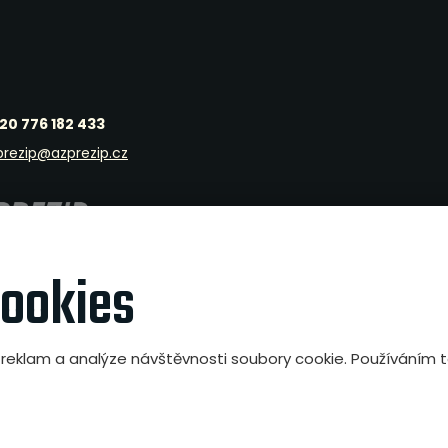
20 776 182 433
prezip@azprezip.cz
álové
cookies
i reklam a analýze návštěvnosti soubory cookie. Používáním
tavení cookies