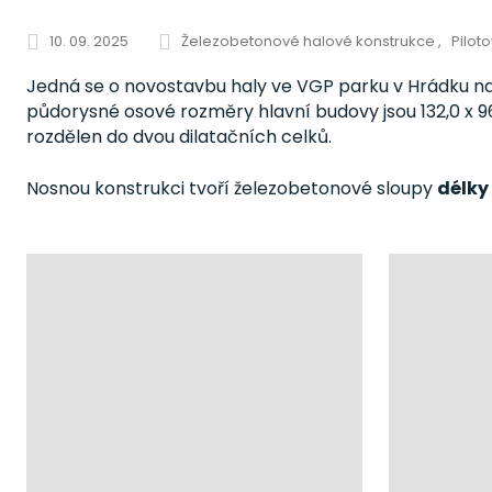
10. 09. 2025
Železobetonové halové konstrukce
Pilot
Jedná se o novostavbu haly ve VGP parku v Hrádku na
půdorysné osové rozměry hlavní budovy jsou 132,0 x 96,
rozdělen do dvou dilatačních celků.
Nosnou konstrukci tvoří železobetonové sloupy
délky