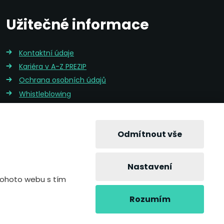
Užitečné informace
Kontaktní údaje
Kariéra v A-Z PREZIP
Ochrana osobních údajů
Whistleblowing
Integrovaná politika QMS,EMS,BOZP
Nakládání s druhotnými surovinami
Odmítnout vše
Nastavení
 tohoto webu s tím
Rozumím