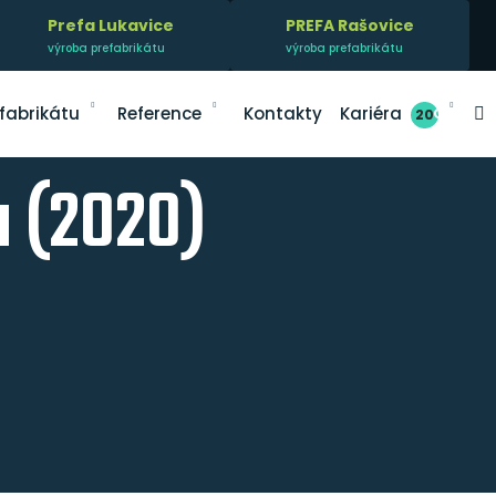
Prefa Lukavice
PREFA Rašovice
výroba prefabrikátu
výroba prefabrikátu
V
fabrikátu
Reference
Kontakty
Kariéra
20
u (2020)