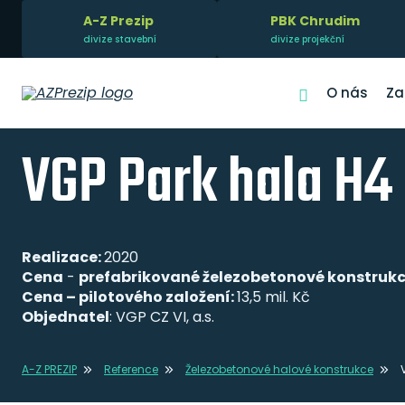
A-Z Prezip
PBK Chrudim
divize stavební
divize projekční
O nás
Za
VGP Park hala H4
Realizace:
2020
Cena
-
prefabrikované železobetonové konstruk
Cena – pilotového založení:
13,5 mil. Kč
Objednatel
: VGP CZ VI, a.s.
A-Z PREZIP
Reference
Železobetonové halové konstrukce